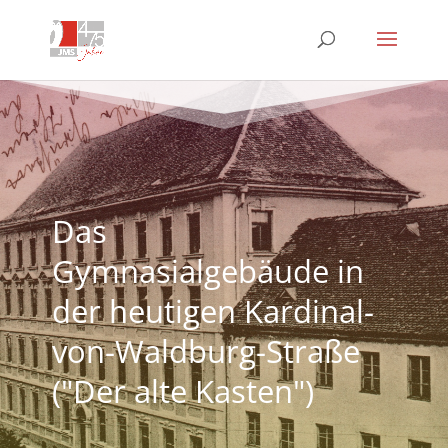
Das
Gymnasialgebäude in
der heutigen Kardinal-
von-Waldburg-Straße
("Der alte Kasten")