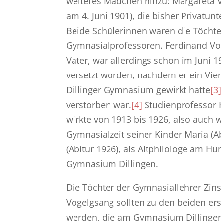
weiteres Mädchen hinzu: Margareta 
am 4. Juni 1901), die bisher Privatunt
Beide Schülerinnen waren die Töchter
Gymnasialprofessoren. Ferdinand Vo
Vater, war allerdings schon im Juni 
versetzt worden, nachdem er ein Vie
Dillinger Gymnasium gewirkt hatte
[3
verstorben war.
[4]
Studienprofessor 
wirkte von 1913 bis 1926, also auch
Gymnasialzeit seiner Kinder Maria (A
(Abitur 1926), als Altphilologe am H
Gymnasium Dillingen.
Die Töchter der Gymnasiallehrer Zin
Vogelgsang sollten zu den beiden er
werden, die am Gymnasium Dillingen