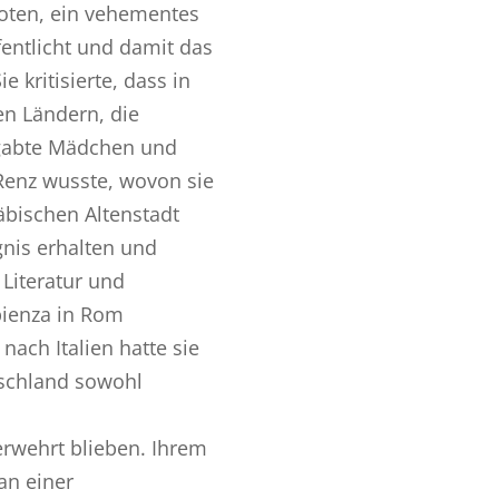
oten, ein vehementes
fentlicht und damit das
e kritisierte, dass in
n Ländern, die
egabte Mädchen und
enz wusste, wovon sie
äbischen Altenstadt
gnis erhalten und
Literatur und
pienza in Rom
nach Italien hatte sie
tschland sowohl
erwehrt blieben. Ihrem
 an einer