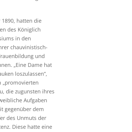
 1890, hatten die
en des Königlich
siums in den
rer chauvinistisch-
Frauenbildung und
nnen. „Eine Dame hat
auken loszulassen“,
m „promovierten
u, die zugunsten ihres
weibliche Aufgaben
eit gegenüber dem
fer des Unmuts der
nz. Diese hatte eine