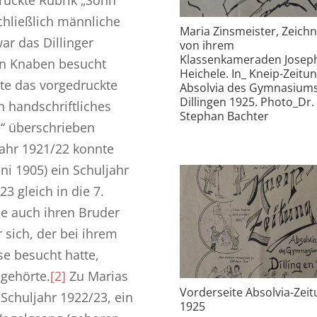
chließlich männliche
Maria Zinsmeister, Zeich
ar das Dillinger
von ihrem
Klassenkameraden Josep
n Knaben besucht
Heichele. In_ Kneip-Zeitun
te das vorgedruckte
Absolvia des Gymnasium
Dillingen 1925. Photo_Dr.
n handschriftliches
Stephan Bachter
ie“ überschrieben
jahr 1921/22 konnte
ni 1905) ein Schuljahr
3 gleich in die 7.
ie auch ihren Bruder
 sich, der bei ihrem
sse besucht hatte,
 gehörte.
[2]
Zu Marias
Vorderseite Absolvia-Zei
 Schuljahr 1922/23, ein
1925