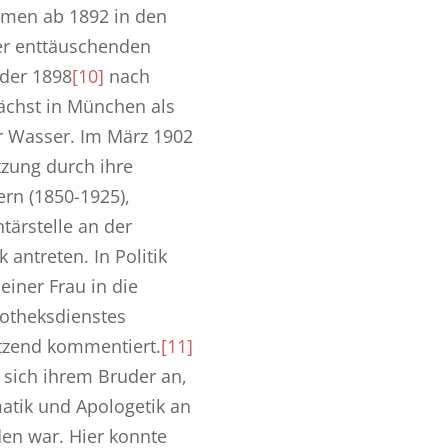
mmen ab 1892 in den
er enttäuschenden
oder 1898
[10]
nach
nächst in München als
er Wasser. Im März 1902
ützung durch ihre
rn (1850-1925),
tärstelle an der
 antreten. In Politik
iner Frau in die
iotheksdienstes
etzend kommentiert.
[11]
 sich ihrem Bruder an,
atik und Apologetik an
den war. Hier konnte