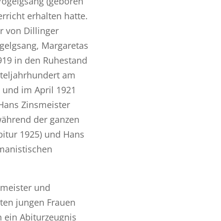
Vogelgsang (geboren
erricht erhalten hatte.
 von Dillinger
gelgsang, Margaretas
1919 in den Ruhestand
rteljahrhundert am
]
und im April 1921
Hans Zinsmeister
 während der ganzen
bitur 1925) und Hans
umanistischen
smeister und
sten jungen Frauen
 ein Abiturzeugnis