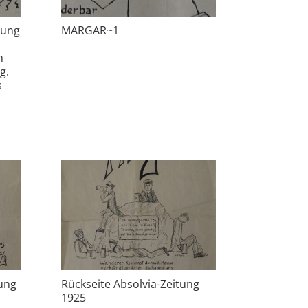
nung
MARGAR~1
h
g.
s
tung
Rückseite Absolvia-Zeitung
1925